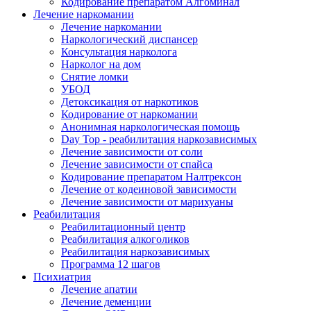
Кодирование препаратом Алгоминал
Лечение наркомании
Лечение наркомании
Наркологический диспансер
Консультация нарколога
Нарколог на дом
Снятие ломки
УБОД
Детоксикация от наркотиков
Кодирование от наркомании
Анонимная наркологическая помощь
Day Top - реабилитация наркозависимых
Лечение зависимости от соли
Лечение зависимости от спайса
Кодирование препаратом Налтрексон
Лечение от кодеиновой зависимости
Лечение зависимости от марихуаны
Реабилитация
Реабилитационный центр
Реабилитация алкоголиков
Реабилитация наркозависимых
Программа 12 шагов
Психиатрия
Лечение апатии
Лечение деменции