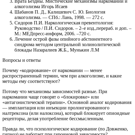
Врата Бездны. Мистические механизмы наркомании и
алкоголизма Игорь Исаев
Шабанов П. Д., Калишевич С. Ю. Биология
алкоголизма. — СПб.: Лань, 1998. — 272 с.
Сидоров П.И. Наркологическая превентология:
Руководство / П.И. Сидоров. – 2–е изд.,перераб. и доп. –
М.: МЕДпресс-информ, 2006. –720 с.
Лечение острой фазы опийного абстинентного
синдрома методом центральной холинолитической
блокады Назаралиев Ж.Б., Мунькин Л.М
Вопросы и ответы
Почему «кодирование» от наркомании — менее
распространенный термин, чем при алкоголизме, и какие
методы ему соответствуют?
Потому что механизмы зависимостей разные. При
наркомании чаще говорят о «блокировке» или
«антагонистической терапии». Основной аналог кодирования
— имплантация или инъекции пролонгированного
налтрексона (или налоксона), который блокирует опиоидные
рецепторы, делая употребление бессмысленным.
Правда ли, что психологическое кодирование (по Довженко,
гипноз) не работает при героиновой зависимости?